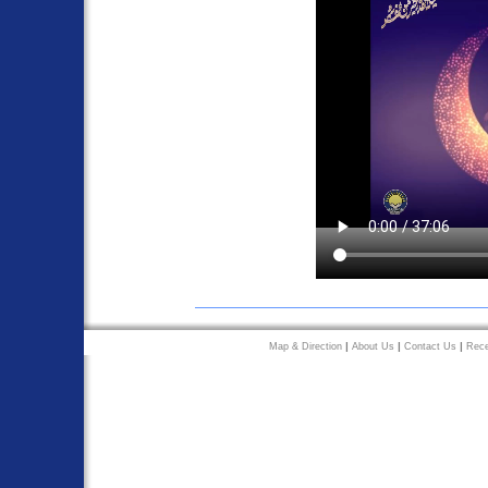
|
|
|
Map & Direction
About Us
Contact Us
Rec