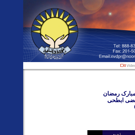
Vide
مبارک رمضان
تضی ابطحی