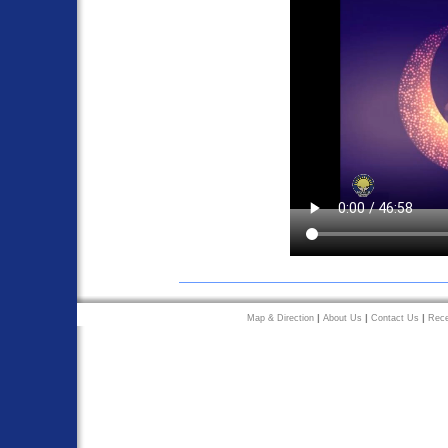
|
|
|
Map & Direction
About Us
Contact Us
Rec